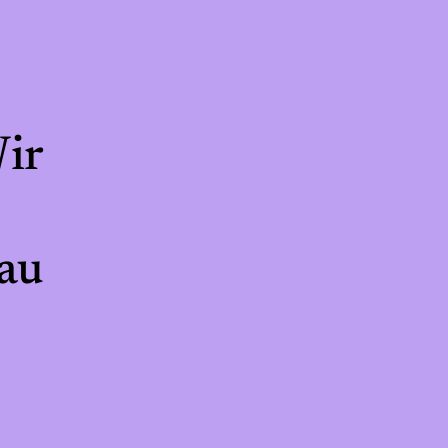
ir
hau