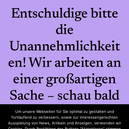
Entschuldige bitte
die
Unannehmlichkeit
en! Wir arbeiten an
einer großartigen
Sache – schau bald
wieder vorbei!
Um unsere Webseiten für Sie optimal zu gestalten und
fortlaufend zu verbessern, sowie zur interessengerechten
Ausspielung von News, Artikeln und Anzeigen, verwenden wir
Cookies. Durch Bestätigen des Buttons "Akzeptieren" stimmen