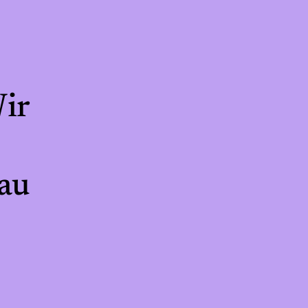
ir
hau